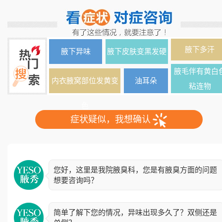
腋下多汗
腋下异味
腋下皮肤变黑发硬
腋毛伴有黄白
内衣腋窝部位发黄变
油耳朵
粘连物
色
症状疑似，我想确认
您好，这里是我院腋臭科，您是有腋臭方面的问题
想要咨询吗？
简单了解下您的情况，异味出现多久了？双侧还是