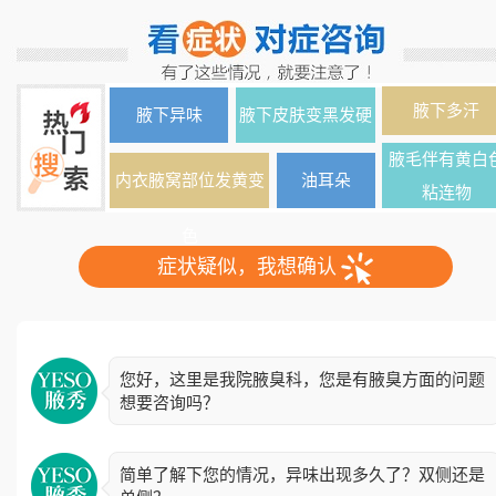
腋下多汗
腋下异味
腋下皮肤变黑发硬
腋毛伴有黄白
内衣腋窝部位发黄变
油耳朵
粘连物
色
症状疑似，我想确认
您好，这里是我院腋臭科，您是有腋臭方面的问题
想要咨询吗？
简单了解下您的情况，异味出现多久了？双侧还是