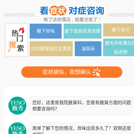
腋下多汗
腋下异味
腋下皮肤变黑发硬
腋毛伴有黄白
内衣腋窝部位发黄变
油耳朵
粘连物
色
症状疑似，我想确认
您好，这里是我院腋臭科，您是有腋臭方面的问题
想要咨询吗？
简单了解下您的情况，异味出现多久了？双侧还是