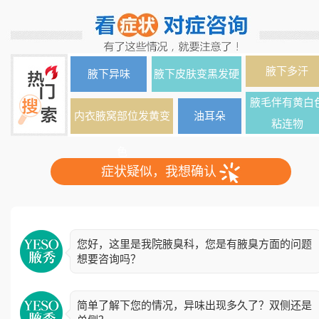
腋下多汗
腋下异味
腋下皮肤变黑发硬
腋毛伴有黄白
内衣腋窝部位发黄变
油耳朵
粘连物
色
症状疑似，我想确认
您好，这里是我院腋臭科，您是有腋臭方面的问题
想要咨询吗？
简单了解下您的情况，异味出现多久了？双侧还是