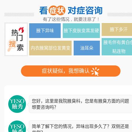
腋下多汗
腋下异味
腋下皮肤变黑发硬
腋毛伴有黄白
内衣腋窝部位发黄变
油耳朵
粘连物
色
症状疑似，我想确认
您好，这里是我院腋臭科，您是有腋臭方面的问题
想要咨询吗？
简单了解下您的情况，异味出现多久了？双侧还是